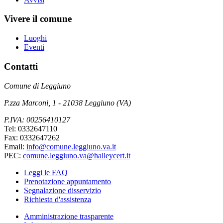
Vivere il comune
Luoghi
Eventi
Contatti
Comune di Leggiuno
P.zza Marconi, 1 - 21038 Leggiuno (VA)
P.IVA: 00256410127
Tel: 0332647110
Fax: 0332647262
Email:
info@comune.leggiuno.va.it
PEC:
comune.leggiuno.va@halleycert.it
Leggi le FAQ
Prenotazione appuntamento
Segnalazione disservizio
Richiesta d'assistenza
Amministrazione trasparente