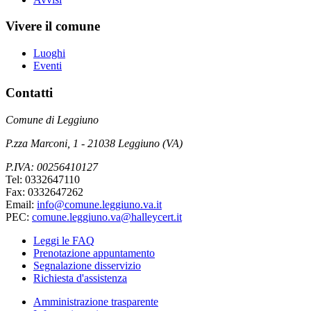
Vivere il comune
Luoghi
Eventi
Contatti
Comune di Leggiuno
P.zza Marconi, 1 - 21038 Leggiuno (VA)
P.IVA: 00256410127
Tel: 0332647110
Fax: 0332647262
Email:
info@comune.leggiuno.va.it
PEC:
comune.leggiuno.va@halleycert.it
Leggi le FAQ
Prenotazione appuntamento
Segnalazione disservizio
Richiesta d'assistenza
Amministrazione trasparente