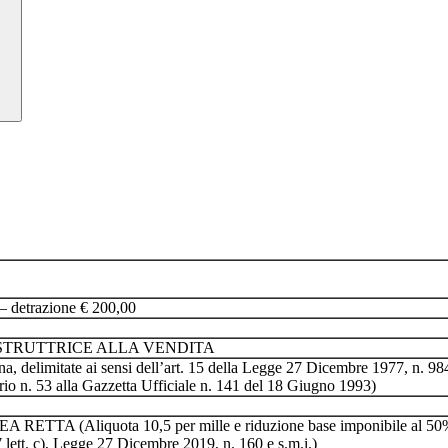
etrazione € 200,00
OSTRUTTRICE ALLA VENDITA
elimitate ai sensi dell’art. 15 della Legge 27 Dicembre 1977, n. 984, s
rio n. 53 alla Gazzetta Ufficiale n. 141 del 18 Giugno 1993)
liquota 10,5 per mille e riduzione base imponibile al 50%, se 
47 lett. c), Legge 27 Dicembre 2019, n. 160 e s.m.i.)