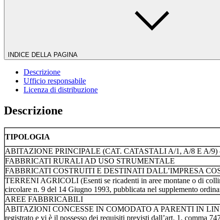
INDICE DELLA PAGINA
Descrizione
Ufficio responsabile
Licenza di distribuzione
Descrizione
TIPOLOGIA
ABITAZIONE PRINCIPALE (CAT. CATASTALI A/1, A/8 E A/9) – d
FABBRICATI RURALI AD USO STRUMENTALE
FABBRICATI COSTRUITI E DESTINATI DALL’IMPRESA C
TERRENI AGRICOLI (Esenti se ricadenti in aree montane o di collina, d
circolare n. 9 del 14 Giugno 1993, pubblicata nel supplemento ordina
AREE FABBRICABILI
ABITAZIONI CONCESSE IN COMODATO A PARENTI IN LINEA RETTA (A
registrato e vi è il possesso dei requisiti previsti dall’art. 1, comma 7