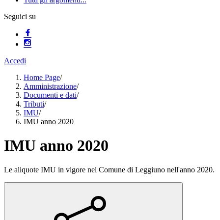
Seguici su
Accedi
Home Page
/
Amministrazione
/
Documenti e dati
/
Tributi
/
IMU
/
IMU anno 2020
IMU anno 2020
Le aliquote IMU in vigore nel Comune di Leggiuno nell'anno 2020.