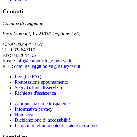
Contatti
Comune di Leggiuno
P.zza Marconi, 1 - 21038 Leggiuno (VA)
P.IVA: 00256410127
Tel: 0332647110
Fax: 0332647262
Email:
info@comune.leggiuno.va.it
PEC:
comune.leggiuno.va@halleycert.it
Leggi le FAQ
Prenotazione appuntamento
Segnalazione disservizio
Richiesta d'assistenza
Amministrazione trasparente
Informativa privacy
Note legali
Dichiarazione di accessibilità
Piano di miglioramento del sito e dei servizi