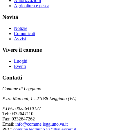
Autorizzazioni
Agricoltura e pesca
Novità
Notizie
Comunicati
Avvisi
Vivere il comune
Luoghi
Eventi
Contatti
Comune di Leggiuno
P.zza Marconi, 1 - 21038 Leggiuno (VA)
P.IVA: 00256410127
Tel: 0332647110
Fax: 0332647262
Email:
info@comune.leggiuno.va.it
PEC:
comune.leggiuno.va@halleycert.it