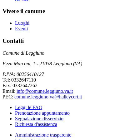
Vivere il comune
Luoghi
Eventi
Contatti
Comune di Leggiuno
P.zza Marconi, 1 - 21038 Leggiuno (VA)
P.IVA: 00256410127
Tel: 0332647110
Fax: 0332647262
Email:
info@comune.leggiuno.va.it
PEC:
comune.leggiuno.va@halleycert.it
Leggi le FAQ
Prenotazione appuntamento
Segnalazione disservizio
Richiesta d'assistenza
Amministrazione trasparente